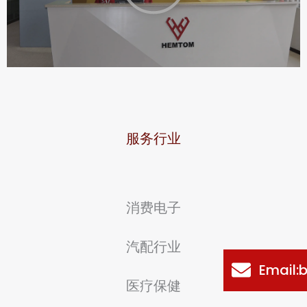
a
y
V
i
d
e
服务行业
o
a
消费电子
b
o
汽配行业
u
Email
医疗保健
t