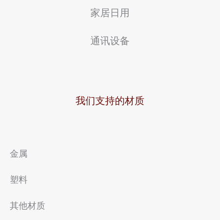
R
家居日用
a
通讯设备
p
i
d
P
我们支持的材质
r
o
t
金属
o
塑料
t
y
其他材质