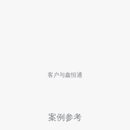
p
i
n
g
C
o
m
客户与鑫恒通
p
a
n
i
案例参考
e