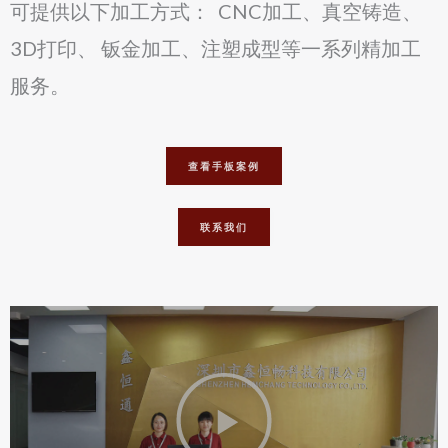
可提供以下加工方式：
CNC加工
、
真空铸造
、
3D打印
、
钣金加工
、
注塑成型
等一系列
精加工
服务
。
查看手板案例
联系我们
P
l